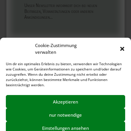
Unser Newsletter informiert dich bei neuen
Beiträgen, Veranstaltungen oder anderen
Ankündigungen…
Cookie-Zustimmung
verwalten
Um dir ein optimales Erlebnis zu bieten, verwenden wir Technologien
Worauf wartest du?
wie Cookies, um Geräteinformationen zu speichern und/oder darauf
zuzugreifen. Wenn du deine Zustimmung nicht erteilst oder
Gestalte DEIN
zurückziehst, können bestimmte Merkmale und Funktionen
beeinträchtigt werden.
Akzeptieren
nur notwendige
Einstellungen ansehen