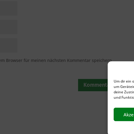
sem Browser für meinen nächsten Kommentar speichern.
Um dir ein 
um Gerätei
deine Zust
und Funkti
Akze