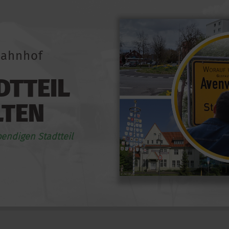
ahnhof
tteil
lten
bendigen Stadtteil