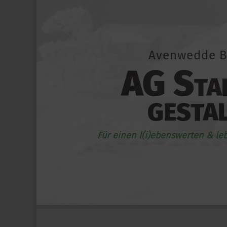
Avenwedde B
AG Stad
gesta
Für einen l(i)ebenswerten & le