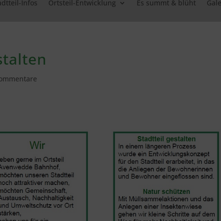
adtteil-Infos
Ortsteil-Entwicklung
Es summt & blüht
Gale
stalten
Kommentare