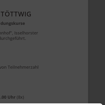
Stöttwig
ldungskurse
nhof“, Isselhorster
durchgeführt.
 von Teilnehmerzahl
1.00 Uhr
(8x)