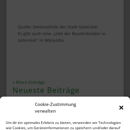
Quelle: Denkmalliste der Stadt Gütersloh
Es gibt auch eine „Liste der Baudenkmäler in
Gütersloh“ in Wikipedia
« Ältere Einträge
Neueste Beiträge
Neues vom Elli Markt
Cookie-Zustimmung
Galerie Bürgerbrunch 2026
verwalten
Rückblick Bürgerbrunch 2026
Um dir ein optimales Erlebnis zu bieten, verwenden wir Technologien
Bürgerversammlung Juni 2026
wie Cookies, um Geräteinformationen zu speichern und/oder darauf